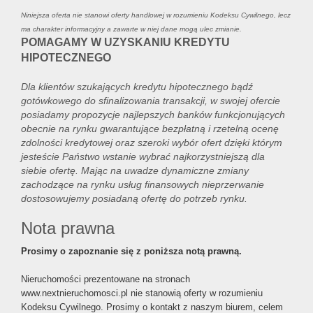
Niniejsza oferta nie stanowi oferty handlowej w rozumieniu Kodeksu Cywilnego, lecz
ma charakter informacyjny a zawarte w niej dane mogą ulec zmianie.
POMAGAMY W UZYSKANIU KREDYTU
HIPOTECZNEGO
Dla klientów szukających kredytu hipotecznego bądź
gotówkowego do sfinalizowania transakcji, w swojej ofercie
posiadamy propozycje najlepszych banków funkcjonujących
obecnie na rynku gwarantujące bezpłatną i rzetelną ocenę
zdolności kredytowej oraz szeroki wybór ofert dzięki którym
jesteście Państwo wstanie wybrać najkorzystniejszą dla
siebie ofertę. Mając na uwadze dynamiczne zmiany
zachodzące na rynku usług finansowych nieprzerwanie
dostosowujemy posiadaną ofertę do potrzeb rynku.
Nota prawna
Prosimy o zapoznanie się z poniższa notą prawną.
Nieruchomości prezentowane na stronach
www.nextnieruchomosci.pl nie stanowią oferty w rozumieniu
Kodeksu Cywilnego. Prosimy o kontakt z naszym biurem, celem