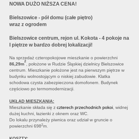
NOWA DUŻO NIŻSZA CENA!
Bielszowice - pół domu (całe piętro)
Kontakt
wraz z ogrodem
Bielszowice centrum, rejon ul. Kokota - 4 pokoje na
I piętrze w bardzo dobrej lokalizacji!
Na sprzedaż czteropokojowe mieszkanie o powierzchni
2
86,29m
, położone w Rudzie Śląskiej dzielnicy Bielszowice
centrum. Mieszkanie położone jest na pierwszym piętrze w
budynku wolnostojącym o niskiej zabudowie. Klatka
schodowa czysta zabezpieczona domofonem. Budynek
częściowo po termomodernizacji.
UKŁAD MIESZKANIA:
Mieszkanie składa się z
czterech przechodnich pokoi
, widnej
dużej kuchni, łazienki z oknem oraz WC.
Do lokalu przynależy piwnica oraz udział w gruncie o
2
powierzchni 698
m.
KOSZTY: