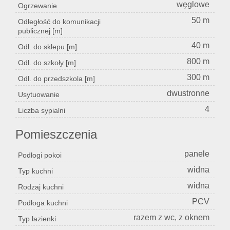
węglowe
Ogrzewanie
50 m
Odległość do komunikacji
publicznej [m]
40 m
Odl. do sklepu [m]
800 m
Odl. do szkoły [m]
300 m
Odl. do przedszkola [m]
dwustronne
Usytuowanie
4
Liczba sypialni
Pomieszczenia
panele
Podłogi pokoi
widna
Typ kuchni
widna
Rodzaj kuchni
PCV
Podłoga kuchni
razem z wc, z oknem
Typ łazienki