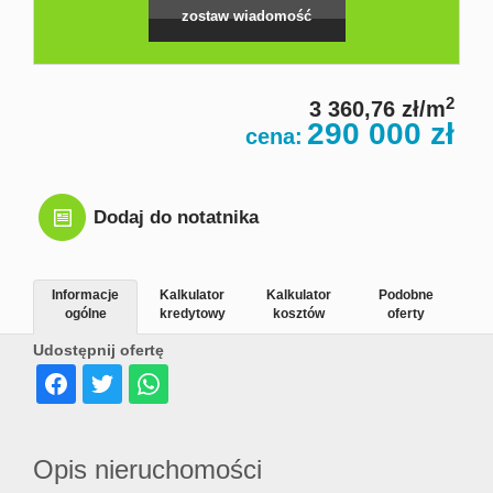
zostaw wiadomość
Zgłosze
Zgłoś
2
3 360,76 zł/m
290 000 zł
cena:
chęć
Dodaj do notatnika
kupna
Informacje
Kalkulator
Kalkulator
Podobne
ogólne
kredytowy
kosztów
oferty
Zgłoś
Udostępnij ofertę
chęć
Opis nieruchomości
sprzeda