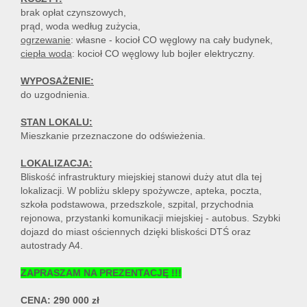
brak opłat czynszowych,
prąd, woda według zużycia,
ogrzewanie
: własne - kocioł CO węglowy na cały budynek,
ciepła woda
: kocioł CO węglowy lub bojler elektryczny.
WYPOSAŻENIE:
do uzgodnienia.
STAN LOKALU:
Mieszkanie przeznaczone do odświeżenia.
LOKALIZACJA:
Bliskość infrastruktury miejskiej stanowi duży atut dla tej
lokalizacji. W pobliżu sklepy spożywcze, apteka, poczta,
szkoła podstawowa, przedszkole, szpital, przychodnia
rejonowa, przystanki komunikacji miejskiej - autobus. Szybki
dojazd do miast ościennych dzięki bliskości DTŚ oraz
autostrady A4.
ZAPRASZAM NA PREZENTACJĘ !!!
CENA: 290 000 zł