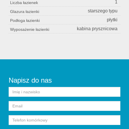
1
Liczba łazienek
starszego typu
Glazura łazienki
płytki
Podłoga łazienki
kabina prysznicowa
Wyposażenie łazienki
Napisz do nas