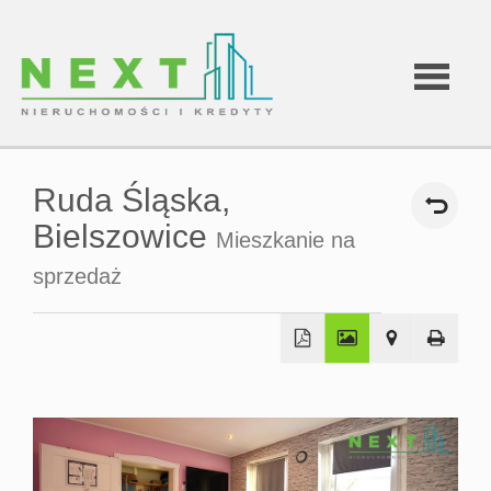
Strona
Ruda Śląska,
główna
Bielszowice
Mieszkanie na
sprzedaż
Oferty
O
+
−
firmie