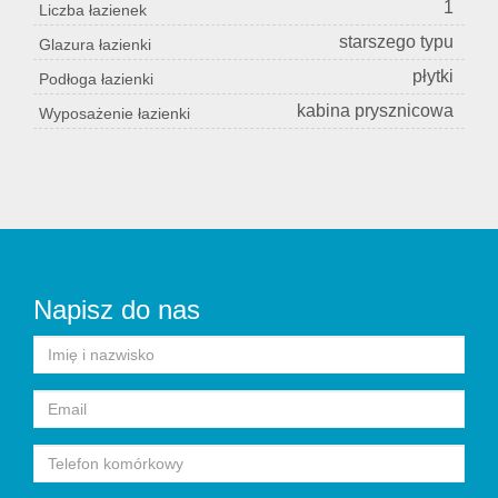
1
Liczba łazienek
starszego typu
Glazura łazienki
płytki
Podłoga łazienki
kabina prysznicowa
Wyposażenie łazienki
Napisz do nas