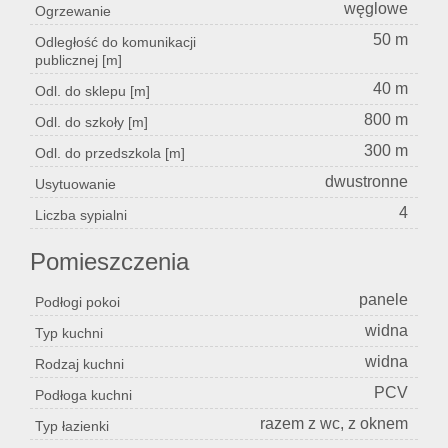
węglowe
Ogrzewanie
50 m
Odległość do komunikacji
publicznej [m]
40 m
Odl. do sklepu [m]
800 m
Odl. do szkoły [m]
300 m
Odl. do przedszkola [m]
dwustronne
Usytuowanie
4
Liczba sypialni
Pomieszczenia
panele
Podłogi pokoi
widna
Typ kuchni
widna
Rodzaj kuchni
PCV
Podłoga kuchni
razem z wc, z oknem
Typ łazienki