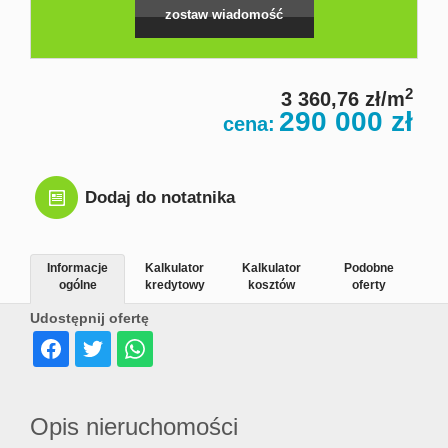
zostaw wiadomość
Zgłosze
Zgłoś
2
3 360,76 zł/m
290 000 zł
cena:
chęć
Dodaj do notatnika
kupna
Informacje
Kalkulator
Kalkulator
Podobne
ogólne
kredytowy
kosztów
oferty
Zgłoś
Udostępnij ofertę
chęć
Opis nieruchomości
sprzeda