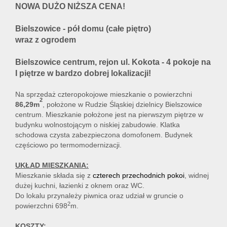
NOWA DUŻO NIŻSZA CENA!
Bielszowice - pół domu (całe piętro)
Kontakt
wraz z ogrodem
Bielszowice centrum, rejon ul. Kokota - 4 pokoje na
I piętrze w bardzo dobrej lokalizacji!
Na sprzedaż czteropokojowe mieszkanie o powierzchni
2
86,29m
, położone w Rudzie Śląskiej dzielnicy Bielszowice
centrum. Mieszkanie położone jest na pierwszym piętrze w
budynku wolnostojącym o niskiej zabudowie. Klatka
schodowa czysta zabezpieczona domofonem. Budynek
częściowo po termomodernizacji.
UKŁAD MIESZKANIA:
Mieszkanie składa się z
czterech przechodnich pokoi
, widnej
dużej kuchni, łazienki z oknem oraz WC.
Do lokalu przynależy piwnica oraz udział w gruncie o
2
powierzchni 698
m.
KOSZTY: