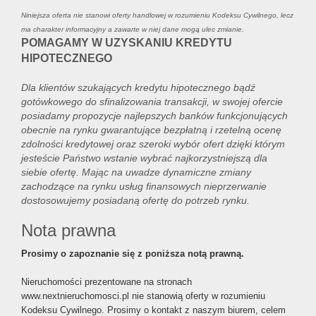
Niniejsza oferta nie stanowi oferty handlowej w rozumieniu Kodeksu Cywilnego, lecz
ma charakter informacyjny a zawarte w niej dane mogą ulec zmianie.
POMAGAMY W UZYSKANIU KREDYTU
HIPOTECZNEGO
Dla klientów szukających kredytu hipotecznego bądź
gotówkowego do sfinalizowania transakcji, w swojej ofercie
posiadamy propozycje najlepszych banków funkcjonujących
obecnie na rynku gwarantujące bezpłatną i rzetelną ocenę
zdolności kredytowej oraz szeroki wybór ofert dzięki którym
jesteście Państwo wstanie wybrać najkorzystniejszą dla
siebie ofertę. Mając na uwadze dynamiczne zmiany
zachodzące na rynku usług finansowych nieprzerwanie
dostosowujemy posiadaną ofertę do potrzeb rynku.
Nota prawna
Prosimy o zapoznanie się z poniższa notą prawną.
Nieruchomości prezentowane na stronach
www.nextnieruchomosci.pl nie stanowią oferty w rozumieniu
Kodeksu Cywilnego. Prosimy o kontakt z naszym biurem, celem