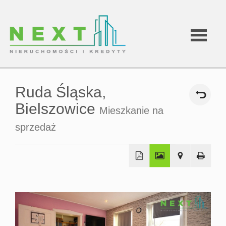
Strona
Ruda Śląska,
główna
Bielszowice
Mieszkanie na
sprzedaż
Oferty
O
+
−
firmie