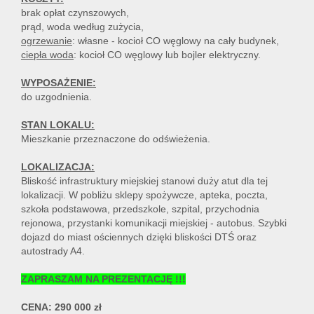
brak opłat czynszowych,
prąd, woda według zużycia,
ogrzewanie
: własne - kocioł CO węglowy na cały budynek,
ciepła woda
: kocioł CO węglowy lub bojler elektryczny.
WYPOSAŻENIE:
do uzgodnienia.
STAN LOKALU:
Mieszkanie przeznaczone do odświeżenia.
LOKALIZACJA:
Bliskość infrastruktury miejskiej stanowi duży atut dla tej
lokalizacji. W pobliżu sklepy spożywcze, apteka, poczta,
szkoła podstawowa, przedszkole, szpital, przychodnia
rejonowa, przystanki komunikacji miejskiej - autobus. Szybki
dojazd do miast ościennych dzięki bliskości DTŚ oraz
autostrady A4.
ZAPRASZAM NA PREZENTACJĘ !!!
CENA: 290 000 zł